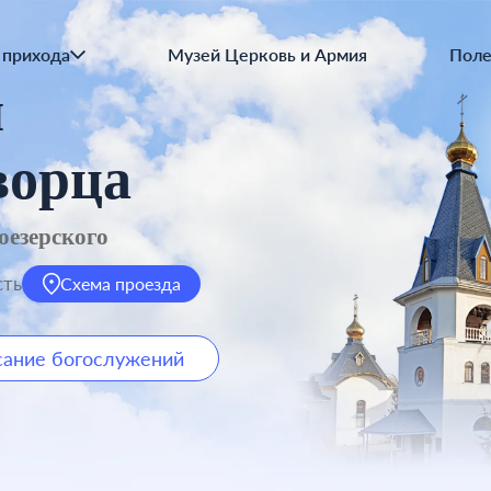
Осн
Пра
 прихода
Музей Церковь и Армия
Поле
я
ворца
оезерского
сть
Схема проезда
сание богослужений