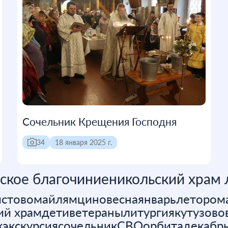
Сочельник Крещения Господня
34
18 января 2025 г.
ское благочиние
никольский храм
истово
май
лямцино
весна
январь
лето
ром
ий храм
дети
ветераны
литургия
кутузово
к
экскурсия
сочельник
СВО
орбита
декабр