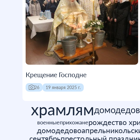
Крещение Господне
26
19 января 2025 г.
храмлям
домодедов
рождество хр
военные
прихожане
домодедово
апрель
никольск
сентябрь
престольный праздни