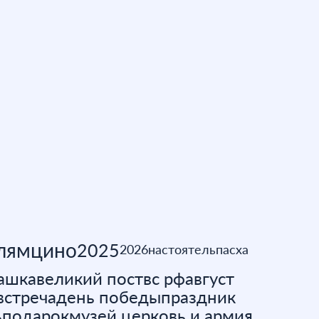
 лямцино
2025
2026
настоятель
пасха
ашка
великий пост
вс рф
август
встреча
день победы
праздник
ь
подарок
музей церковь и армия