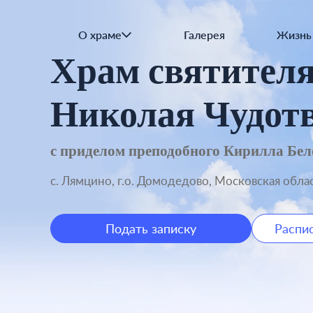
Наши святыни
Приходские старости
О храме
Галерея
Жизнь
Храм святител
Николая Чудот
с приделом преподобного Кирилла Бел
с. Лямцино, г.о. Домодедово, Московская обла
Подать записку
Распи