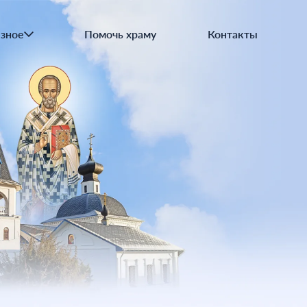
овы православия
вославная трапеза
зное
Помочь храму
Контакты