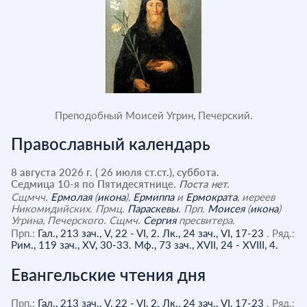
Преподобный Моисей Угрин, Печерский.
Православный календарь
8 августа 2026 г. ( 26 июля ст.ст.), суббота.
Седмица 10-я по Пятидесятнице.
Поста нет.
Сщмчч.
Ермолая
(
икона
),
Ермиппа
и
Ермократа
, иереев
Никомидийских. Прмц.
Параскевы
. Прп.
Моисея
(
икона
)
Угрина, Печерского. Сщмч.
Сергия
пресвитера.
Прп.:
Гал., 213 зач., V, 22 - VI, 2.
Лк., 24 зач., VI, 17-23
. Ряд.:
Рим., 119 зач., XV, 30-33.
Мф., 73 зач., XVII, 24 - XVIII, 4.
Евангельские чтения дня
Прп.:
Гал., 213 зач., V, 22 - VI, 2.
Лк., 24 зач., VI, 17-23
. Ряд.: