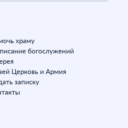
мочь храму
списание богослужений
ерея
зей Церковь и Армия
ать записку
нтакты