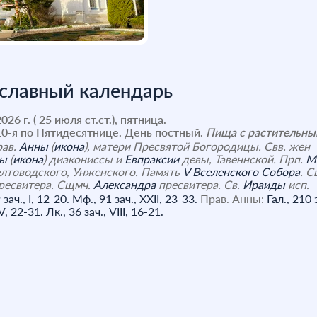
славный календарь
026 г. ( 25 июля ст.ст.), пятница.
0-я по Пятидесятнице. День постный.
Пища с растительны
рав.
Анны
(
икона
), матери Пресвятой Богородицы. Свв. жен
ды
(
икона
) диакониссы и
Евпраксии
девы, Тавеннской. Прп.
М
елтоводского, Унженского. Память
V Вселенского Собора
. 
ресвитера. Сщмч.
Александра
пресвитера. Св.
Ираиды
исп.
зач., I, 12-20.
Мф., 91 зач., XXII, 23-33.
Прав. Анны:
Гал., 210 
IV, 22-31.
Лк., 36 зач., VIII, 16-21.