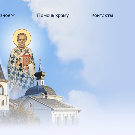
овы православия
вославная трапеза
зное
Помочь храму
Контакты