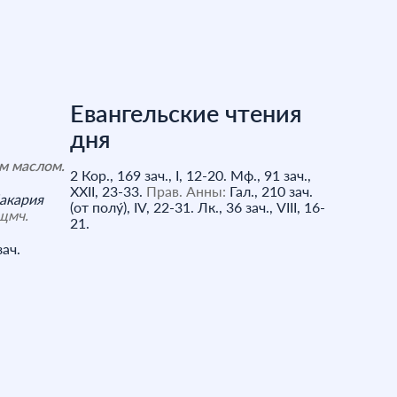
Евангельские чтения
дня
м маслом.
2 Кор., 169 зач., I, 12-20.
Мф., 91 зач.,
XXII, 23-33.
Прав. Анны:
Гал., 210 зач.
акария
(от полу́), IV, 22-31.
Лк., 36 зач., VIII, 16-
Сщмч.
21.
зач.