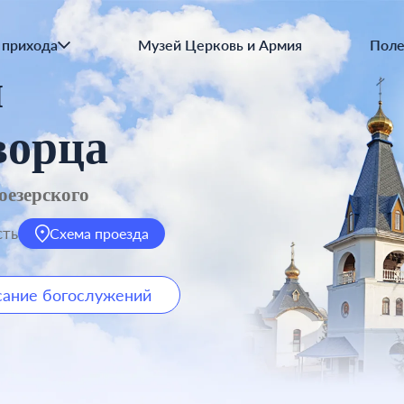
Осн
Пра
 прихода
Музей Церковь и Армия
Поле
я
ворца
оезерского
сть
Схема проезда
сание богослужений