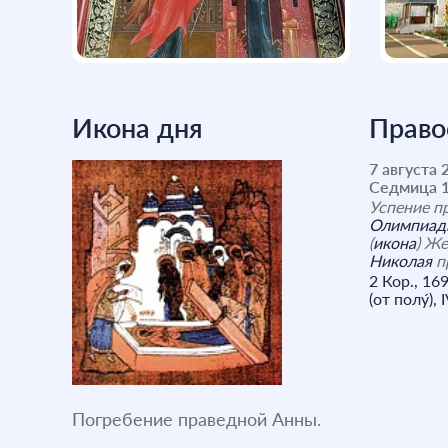
Икона дня
Право
7 августа 2
Седмица 1
Успение п
Олимпиа
(
икона
) Ж
Николая
п
2 Кор., 169 
(от полу́), 
Погребение праведной Анны.