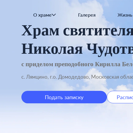
Наши святыни
Приходские старости
О храме
Галерея
Жизнь
Храм святител
Николая Чудот
с приделом преподобного Кирилла Бел
с. Лямцино, г.о. Домодедово, Московская обла
Подать записку
Распи