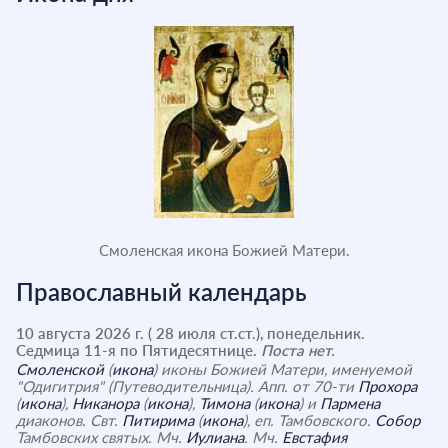
Смоленская икона Божией Матери.
Православный календарь
10 августа 2026 г. ( 28 июля ст.ст.), понедельник.
Седмица 11-я по Пятидесятнице.
Поста нет.
Смоленской
(
икона
) иконы Божией Матери, именуемой
"Одигитрия" (Путеводительница). Апп. от 70-ти
Прохора
(
икона
),
Никанора
(
икона
),
Тимона
(
икона
) и
Пармена
диаконов. Свт.
Питирима
(
икона
), еп. Тамбовского.
Собор
Тамбовских святых. Мч.
Иулиана
. Мч.
Евстафия