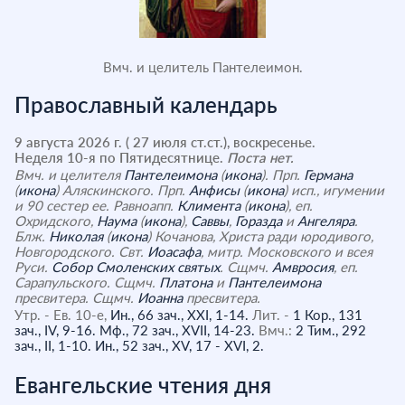
Вмч. и целитель Пантелеимон.
Православный календарь
9 августа 2026 г. ( 27 июля ст.ст.), воскресенье.
Неделя 10-я по Пятидесятнице.
Поста нет.
Вмч. и целителя
Пантелеимона
(
икона
). Прп.
Германа
(
икона
) Аляскинского. Прп.
Анфисы
(
икона
) исп., игумении
и 90 сестер ее. Равноапп.
Климента
(
икона
), еп.
Охридского,
Наума
(
икона
),
Саввы
,
Горазда
и
Ангеляра
.
Блж.
Николая
(
икона
) Кочанова, Христа ради юродивого,
Новгородского. Свт.
Иоасафа
, митр. Московского и всея
Руси.
Собор Смоленских святых
. Сщмч.
Амвросия
, еп.
Сарапульского. Сщмч.
Платона
и
Пантелеимона
пресвитера. Сщмч.
Иоанна
пресвитера.
Утр. - Ев. 10-е,
Ин., 66 зач., XXI, 1-14.
Лит. -
1 Кор., 131
зач., IV, 9-16.
Мф., 72 зач., XVII, 14-23.
Вмч.:
2 Тим., 292
зач., II, 1-10.
Ин., 52 зач., XV, 17 - XVI, 2.
Евангельские чтения дня