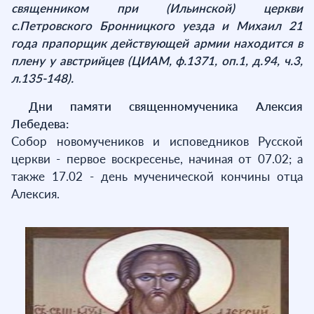
священником при (Ильинской) церкви
с.Петровского Бронницкого уезда и Михаил 21
года прапорщик действующей армии находится в
плену у австрийцев (ЦИАМ, ф.1371, оп.1, д.94, ч.3,
л.135-148).
Дни памяти священномученика Алексия
Лебедева:
Собор новомучеников и исповедников Русской
церкви - первое воскресенье, начиная от 07.02; а
также 17.02 - день мученической кончины отца
Алексия.