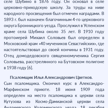
селе Шубино в 1876 году. Он основал в селе
церковно-приходскую школу. За труды на ниве
народного просвещения был отмечен наградами. В
1893 г. был назначен благочинным 4-го церковного
округа Бронницкого уезда. Прослужил в Успенском
храме села Шубина около 35 лет. В 1910 году
протоиерей Михаил Соловьев был определен в
Московский храм «40 мучеников Севастийских», где
настоятельствовал до своей кончины в 1931 году.
Отец домодедовского священномученика Сергия
Соловьева, расстрелянного на Бутовском полигоне
в 1938 году [6].
Псаломщик Илья Александрович Цветков.
Сын псаломщика. Окончил курс в Александро-
Марфинском приюте. 18 июня 1909 года
определен на место псаломщика к церкви села
Кутузова из Космо-Дамианской церкви села
Андреевского Коломенского уезда. 18 декабря