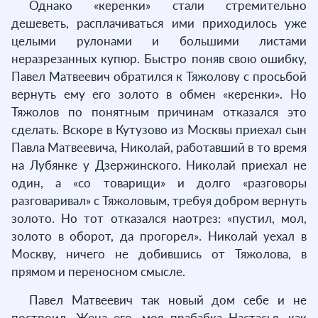
Однако «керенки» стали стремительно
дешеветь, расплачиваться ими приходилось уже
целыми рулонами и большими листами
неразрезанных купюр. Быстро поняв свою ошибку,
Павел Матвеевич обратился к Тяжолову с просьбой
вернуть ему его золото в обмен «керенки». Но
Тяжолов по понятным причинам отказался это
сделать. Вскоре в Кутузово из Москвы приехал сын
Павла Матвеевича, Николай, работавший в то время
на Лубянке у Дзержинского. Николай приехал не
один, а «со товарищи» и долго «разговоры
разговаривал» с Тяжоловым, требуя добром вернуть
золото. Но тот отказался наотрез: «пустил, мол,
золото в оборот, да прогорел». Николай уехал в
Москву, ничего не добившись от Тяжолова, в
прямом и переносном смысле.
Павел Матвеевич так новый дом себе и не
построил. Жена его, моя прабабка Настасья, как