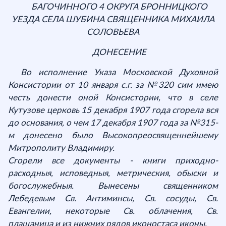
БАГОЧИННОГО 4 ОКРУГА БРОННИЦКОГО
УЕЗДА СЕЛА ШУБИНА СВЯЩЕННИКА МИХАИЛА
СОЛОВЬЕВА
ДОНЕСЕНИЕ
Во исполнение Указа Московской Духовной
Консистории от 10 января с.г. за №320 сим имею
честь донести оной Консистории, что в селе
Кутузове церковь 15 декабря 1907 года сгорела вся
до основания, о чем 17 декабря 1907 года за №315-
м донесено было Высокопреосвященнейшему
Митрополиту Владимиру.
Сгорели все документы - книги приходно-
расходныя, исповедныя, метрическия, обыски и
богослужебныя. Вынесены священником
Лебедевым Св. Антиминсы, Св. сосуды, Св.
Евангелии, некоторые Св. облачения, Св.
плащаница и из нижних рядов иконостаса иконы.