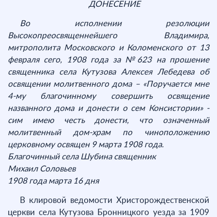
ДОНЕСЕНИЕ
Во исполнении резолюции
Высокопреосвященнейшего Владимира,
митрополита Московского и Коломенского от 13
февраля сего, 1908 года за №623 на прошение
священника села Кутузова Алексея Лебедева об
освящении молитвенного дома – «Поручается мне
4-му благочинному совершить освящение
названного дома и донести о сем Консистории» -
сим имею честь донести, что означенный
молитвенный дом-храм по чиноположению
церковному освящен 9 марта 1908 года.
Благочинный села Шубина священник
Михаил Соловьев
1908 года марта 16 дня
В клировой ведомости Христорождественской
церкви села Кутузова Бронницкого уезда за 1909